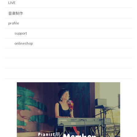
LIVE
音楽制作
profile
support
onlineshop