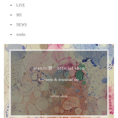
LIVE
MV
NEWS
works
pianist朋 official shop
CD items & download site
online shop