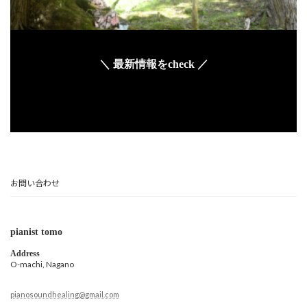
＼ 最新情報をcheck ／
お問い合わせ
pianist tomo
Address
O-machi, Nagano
pianosoundhealing@gmail.com