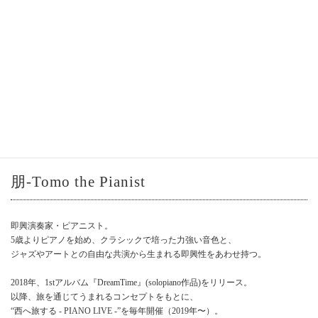
朋-Tomo the Pianist
即興演奏家・ピアニスト。
5歳よりピアノを始め、クラシックで培った力強い音色と、
ジャズやアートとの自由な共演から生まれる即興性をあわせ持つ。
2018年、1stアルバム『DreamTime』(solopiano作品)をリリース。
以降、旅を通じてうまれるコンセプトをもとに、
“西へ旅する - PIANO LIVE -”を毎年開催（2019年〜）。