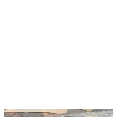
Aión｜ピンクの灯火が導く